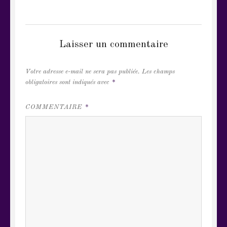
CATEGORIES
VRAC DE RIMES ET DE PROSE
Laisser un commentaire
Votre adresse e-mail ne sera pas publiée.
Les champs
obligatoires sont indiqués avec
*
COMMENTAIRE
*