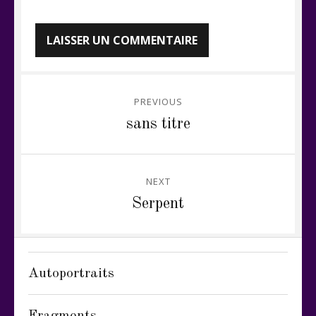
Navigation
PREVIOUS
de
Previous
sans titre
post:
l’article
NEXT
Next
Serpent
post:
Autoportraits