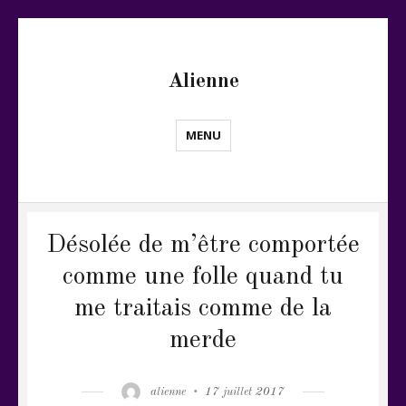
Alienne
MENU
Désolée de m’être comportée
comme une folle quand tu
me traitais comme de la
merde
Author
Posted
alienne
17 juillet 2017