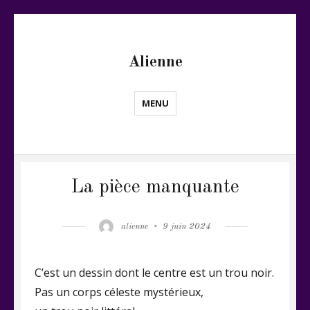
Alienne
MENU
La pièce manquante
Author
Posted
alienne
9 juin 2024
on
C’est un dessin dont le centre est un trou noir.
Pas un corps céleste mystérieux,