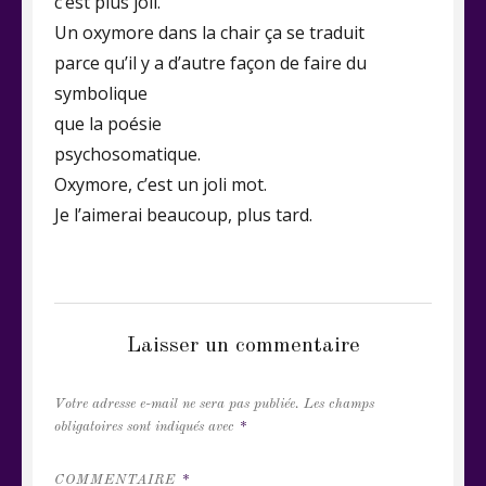
c’est plus joli.
Un oxymore dans la chair ça se traduit
parce qu’il y a d’autre façon de faire du
symbolique
que la poésie
psychosomatique.
Oxymore, c’est un joli mot.
Je l’aimerai beaucoup, plus tard.
CATEGORIES
VRAC DE RIMES ET DE PROSE
Laisser un commentaire
Votre adresse e-mail ne sera pas publiée.
Les champs
obligatoires sont indiqués avec
*
COMMENTAIRE
*