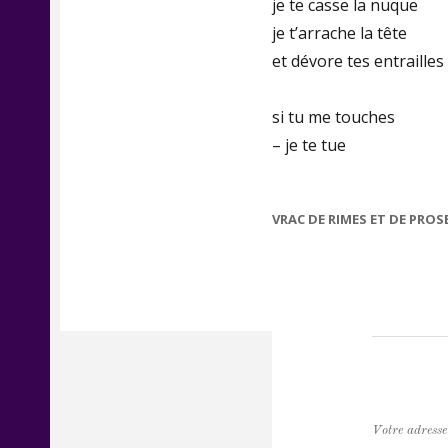
je te casse la nuque
je t’arrache la tête
et dévore tes entrailles
si tu me touches
– je te tue
CATEGORIES
VRAC DE RIMES ET DE PROS
Votre adresse