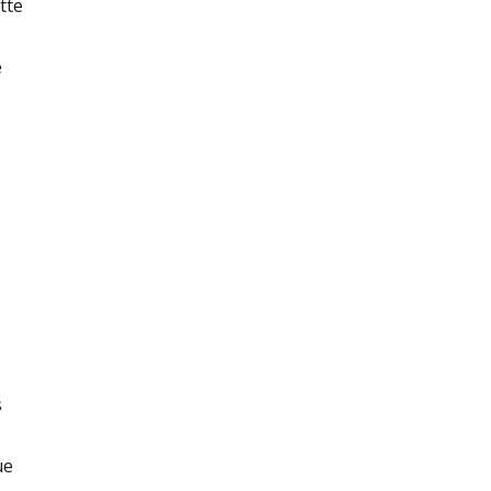
tte
e
s
ue