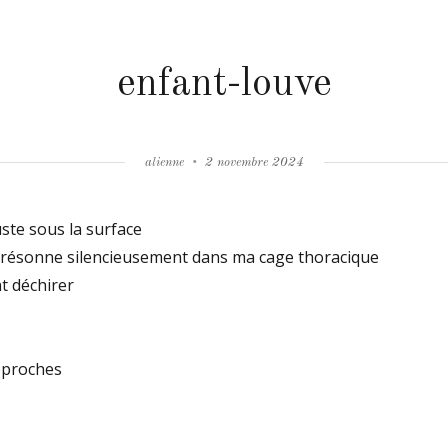
enfant-louve
Author
Posted
alienne
2 novembre 2024
on
uste sous la surface
i résonne silencieusement dans ma cage thoracique
t déchirer
approches