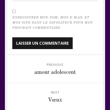
ENREGISTRER MON NOM, MON E-MAIL ET
MON SITE DANS LE NAVIGATEUR POUR MON
PROCHAIN COMMENTAIRE.
Navigation
PREVIOUS
de
Previous
amour adolescent
post:
l’article
NEXT
Next
Vœux
post: