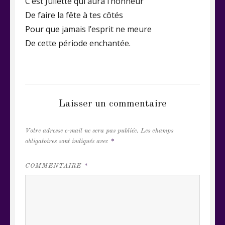
C’est Juliette qui aura l’honneur
De faire la fête à tes côtés
Pour que jamais l’esprit ne meure
De cette période enchantée.
CATEGORIES
VRAC DE RIMES ET DE PROSE
Laisser un commentaire
Votre adresse e-mail ne sera pas publiée.
Les champs
obligatoires sont indiqués avec
*
COMMENTAIRE
*