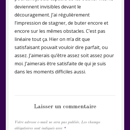
deviennent invisibles devant le
découragement. J’ai régulièrement
l’impression de stagner, de buter encore et
encore sur les mêmes obstacles. C’est pas
linéaire tout ça. Hier on m’a dit que
satisfaisant pouvait vouloir dire parfait, ou
assez. J’aimerais qu’être assez soit assez pour
moi. J’aimerais être satisfaite de qui je suis
dans les moments difficiles aussi.
CATEGORIES
AUTOPORTRAITS
Laisser un commentaire
Votre adresse e-mail ne sera pas publiée.
Les champs
obligatoires sont indiqués avec
*