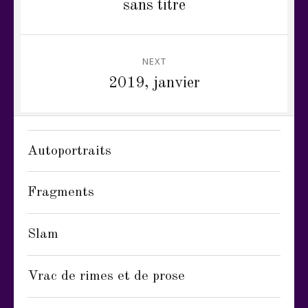
Previous
sans titre
post:
l’article
NEXT
Next
2019, janvier
post:
Autoportraits
Fragments
Slam
Vrac de rimes et de prose